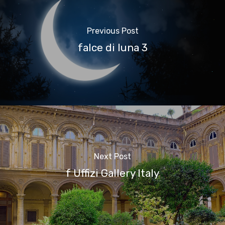
Previous Post
falce di luna 3
Next Post
f Uffizi Gallery Italy