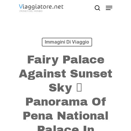
Skip
Menu
search
to
Close
main
Menu
content
Immagini Di Viaggio
Fairy Palace
Against Sunset
Sky 
Panorama Of
Pena National
Palace In