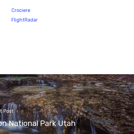
Crociere
FlightRadar
t Post
on National Park Utah