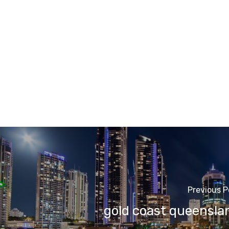
Previous P
gold coast queensla