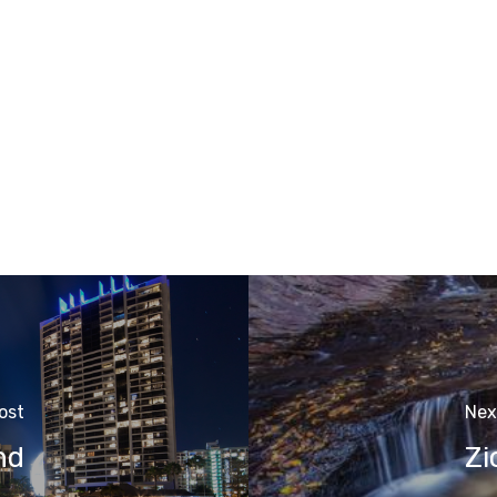
ost
Nex
nd
Zi