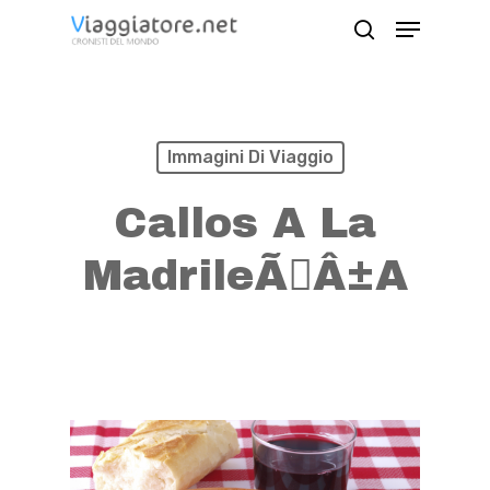
Skip
Menu
search
to
Close
main
Menu
content
Immagini Di Viaggio
Callos A La
MadrileÃÂ±a